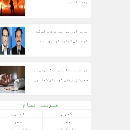
بھڑک اٹھی
ترقی اور عوامی خوشحالی کے
لیے نئی قیادت ضروری ہے ،
مبشر مجید
غربت سے تنگ باپ نے 2 بیٹیوں
سمیت زہریلی گولیاں کھالیں
فہرست اقسام
کھیل
تعلیم
صحت
سفر
اسکول
کاروبار