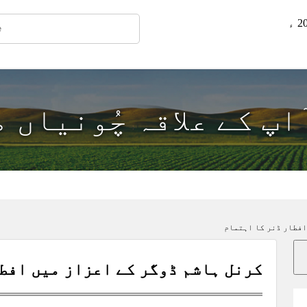
ٓاپ کے علاقہ چُونياں 
افطار ڈنر کا اہتمام
کرنل ہاشم ڈوگر کے اعزاز میں افط