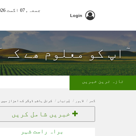
جمعہ ,
07 اگست 2026 ء
Login
ٓاپ کو معلوم ھے کہ 
تازہ ترین خبریں
گھر
لاہور
چُونياں
کرنل ہاشم ڈوگر کے اعزاز میں 
خبریں شامل کریں
براہ راست شہر