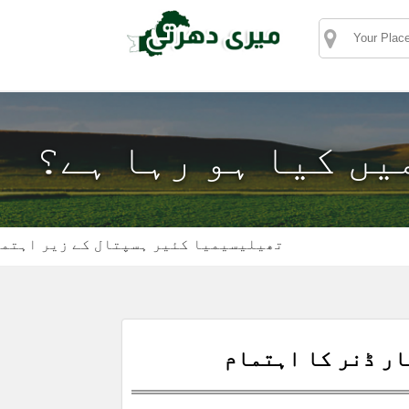
میں کیا ہو رہا ہے؟
تھیلیسیمیا کئیر ہسپتال کے زیر اہتمام ڈی ا
ار ڈنر کا اہتمام