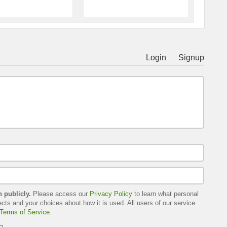
Login
Signup
h publicly.
Please access our
Privacy Policy
to learn what personal
ects and your choices about how it is used. All users of our service
Terms of Service
.