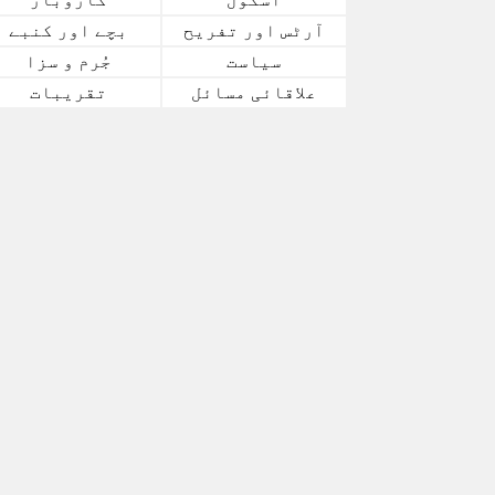
آرٹس اور تفریح
بچے اور کنبے
سیاست
جُرم و سزا
علاقائی مسائل
تقریبات