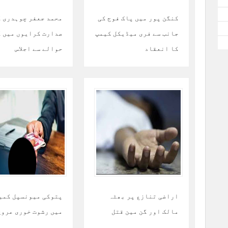
کنگن پور میں پاک فوج کی
محمد جعفر چوہدری ک
جانب سے فری میڈیکل کیمپ
صدارت کرایوں میں ک
کا انعقاد
حوالے سے اجلاس
اراضی تنازع پر بھٹہ
پتوکی میونسپل کمی
مالک اور گن مین قتل
میں رشوت خوری عروج