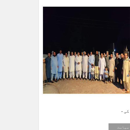
کی -
سیاست