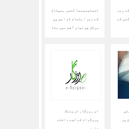
ے زیر
تھیلیسیمیا کئیر ہسپتال
می کے
کے زیر اہتمام ڈی ایس پی
سرکل چونیاں آفس میں بلڈ
ڈونیشن کا انعقاد
ٹی
ای روزگار ٹریننگ
 پر
پروگرام کے لیے داخلے
جاری