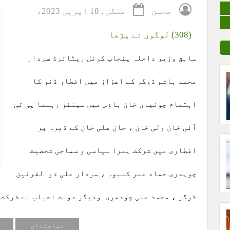
محسن
منگل , 18 اپریل 2023ء
(308) لوگوں نے پڑھا
سابق وزیر داخلہ پنجاب کرنل ریٹائرڈ سردار
محمد ہاشم ڈوگر کے اعزاز میں افطار ڈنر کا
اہتمام چونیاں خان ہاؤس میں سینئر رہنما پی ٹی
آئی خان ولی خان ، خان علی خان کے ڈیرہ پر
افطاری میں شرکت ہمرا سیاسی و سماجی شخصیت
چوہدری حماد عمر کمبوہ ، سردار علی ذوالقرنین
ڈوگر ، محمد علی چودھری ودیگر دوست احباب نے شرکت 
سیاستدان