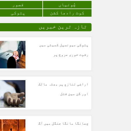
چُونياں
قصور
کوٹ رادھا کشن
پتوکی
تازہ ترین خبریں
پتوکی میونسپل کمیٹی میں
رشوت خوری عروج پر
اراضی تنازع پر بھٹہ مالک
اور گن مین قتل
چھانگا مانگا جنگل میں آگ