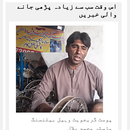
اس وقت سب سے زیادہ پڑھی جانے
والی خبریں
پوسٹ گریجویٹ وہیل بیلنسنگ
ماسٹر محمد بلال