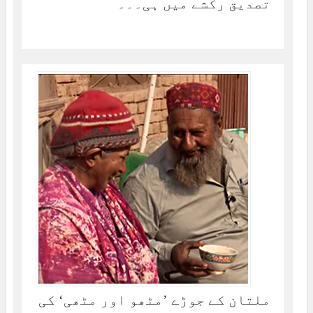
تصدیق رکشے میں ہی۔۔۔
ملتان کے جوڑے ’مٹھو اور مٹھی‘ کی