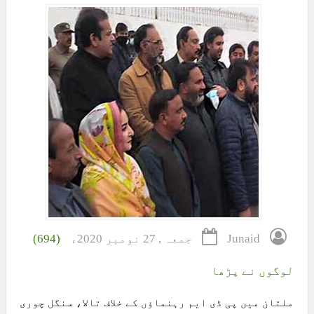
Junaid
جمعہ , 27 نومبر 2020ء
(694)
لوگوں نے پڑھا
ملتان میں پی ڈی ایم رہنماؤں کے خلاف تالا، سنگل چوری