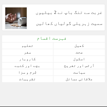
غربت سے تنگ باپ نے 2 بیٹیوں
سمیت زہریلی گولیاں کھالیں
فہرست اقسام
کھیل
تعلیم
صحت
سفر
اسکول
کاروبار
آرٹس اور تفریح
بچے اور کنبے
سیاست
جُرم و سزا
علاقائی مسائل
تقریبات