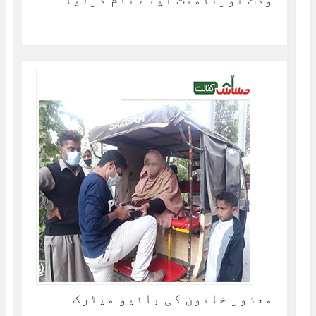
معذور خاتون کی بائیو میٹرک