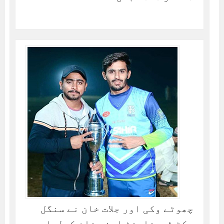
چھوٹے وکی اور جلات خان نے سنگل
وکٹ ٹورنامنٹ اپنے نام کرلیا