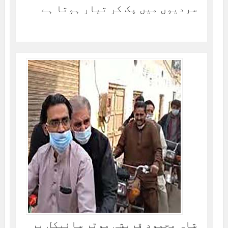
سردیوں میں پک کر تیار ہوتا ہے
شاہ محمود قریشی موٹر سائیکل پر