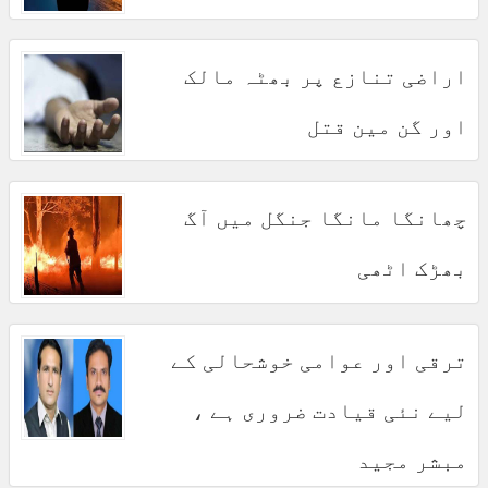
اراضی تنازع پر بھٹہ مالک
اور گن مین قتل
چھانگا مانگا جنگل میں آگ
بھڑک اٹھی
ترقی اور عوامی خوشحالی کے
لیے نئی قیادت ضروری ہے ،
مبشر مجید