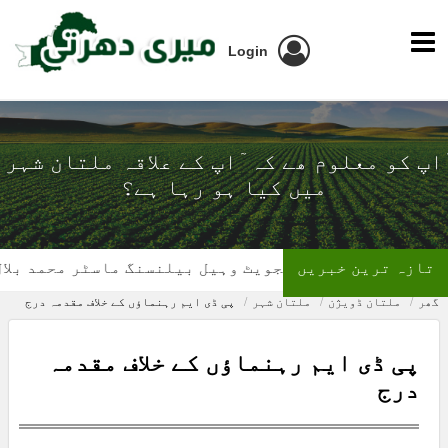
Login
ٓاپ کو معلوم ھے کہ ٓاپ کے علاقہ ملتان شہر
میں کیا ہو رہا ہے؟
تازہ ترین خبریں
پوسٹ گریجویٹ وہیل بیلنسنگ ماسٹر محمد بلال
گھر
ملتان ڈویژن
ملتان شہر
پی ڈی ایم رہنماؤں کے خلاف مقدمہ درج
پی ڈی ایم رہنماؤں کے خلاف مقدمہ
درج