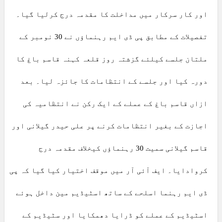
اور کار سرکار میں مداخلت کا مقدمہ درج کرلیا گیا۔
تفصیلات کے مطابق پی ڈی ایم رہنماؤں نے 30 نومبر کے
ملتان جلسے کیلئے گزشتہ روز قلعہ کہنہ قاسم باغ کا
دورہ کیا اور جلسے کے انتظامات کا جائزہ لیا۔ بعد
ازاں قاسم باغ کے عملے کے ایک رکن نے انتظامیہ کی
اجازت کے بغیر انتظامات کرنے پر علی حیدر گیلانی اور
قاسم گیلانی سمیت 30 رہنماؤں کیخلاف مقدمہ درج
کروادایا۔ ایف آئی آر میں موقف اختیار کیا گیا کہ پی
ڈی ایم رہنما اسلحے کے ساتھ اسٹیڈیم مین داخل ہوئے
اسٹیڈیم کے عملے کو ڈرایا دھمکایا اور سٹیڈیم کے