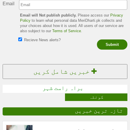
Email
Email will Not publish publicly.
Please access our
Privacy
Policy
to learn what personal data MeriDharti.pk collects and
your choices about how it is used. All users of our service are
also subject to our
Terms of Service
.
Recieve News alerts?
Submit
خبریں شامل کریں
براہ راست شہر
کوئٹہ
تازہ ترین خبریں