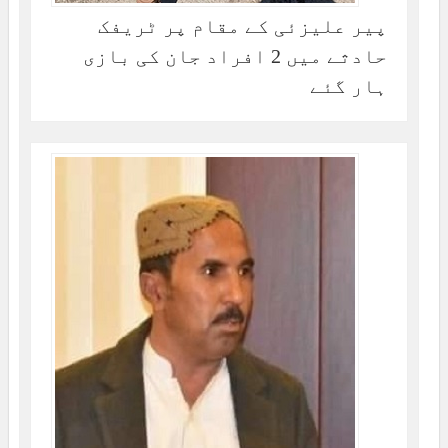
پیر علیزئی کے مقام پر ٹریفک
حادثے میں 2 افراد جان کی بازی
ہار گئے