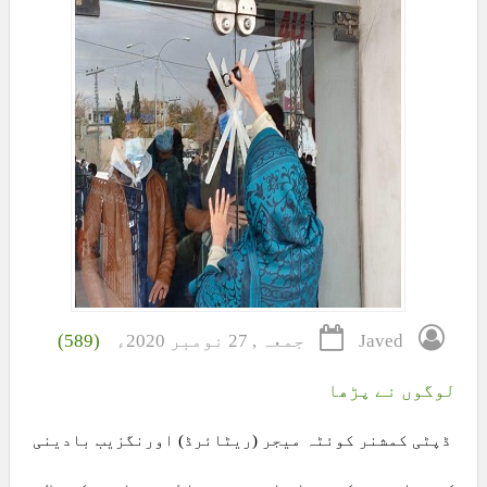
Javed
جمعہ , 27 نومبر 2020ء
(589)
لوگوں نے پڑھا
ڈپٹی کمشنر کوئٹہ میجر (ریٹائرڈ) اورنگزیب بادینی