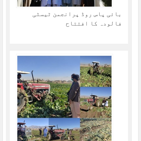
بائی پاس روڈ پرانجمن ٹیسٹی
فالودہ کا افتتاح