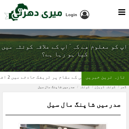
Login
ٓاپ کو معلوم ھے کہ ٓاپ کے علاقہ کوئٹہ میں
کیا ہو رہا ہے؟
تازہ ترین خبریں
پیر علیزئی کے مقام پر ٹریفک حادثے میں 2 افراد جان کی بازی ہار گئے
گھر
کوئٹہ ڈویژن
کوئٹہ
صدرمیں شاپنگ مال سیل
صدرمیں شاپنگ مال سیل