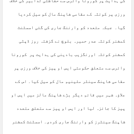
کی ہدایت پر کورونا وائرس سے حفاظتی تدابیر کی خلاف
ورزی پر کوئٹہ کے مقامی شاپنگ مال کو سیل کردیا
گیا۔ جبکہ متعدد کو وارننگ جاری کی گئی اسسٹنٹ
کمشنر کوئٹہ صدر حمیرہ بلوچ نے گزشتہ روز ڈپٹی
کمشنر کوئٹہ اورنگزیب بادینی کی ہدایت پر کورونا
وائرس سے متعلق حکومتی ایس او پیز کی خلاف ورزی پر
مقامی شاپنگ سینٹر ملینیم مال کو سیل کیا۔ اس کے
علاؤہ شہر میں قائم دیگر بڑے شاپنگ مالز میں ایس او
پیز کا جائزہ لیا اور ایس او پیز سے متعلق متعدد
شاپنگ سینٹرز کو وارننگ جاری کردی۔ اسسٹنٹ کمشنر