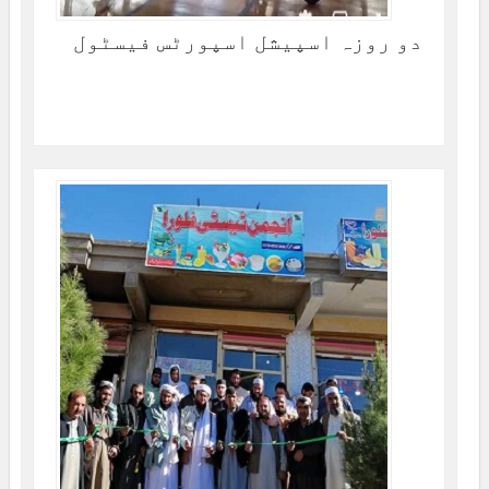
دو روزہ اسپیشل اسپورٹس فیسٹول