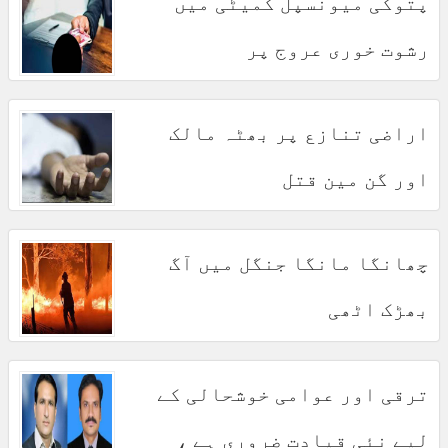
پتوکی میونسپل کمیٹی میں
رشوت خوری عروج پر
اراضی تنازع پر بھٹہ مالک
اور گن مین قتل
چھانگا مانگا جنگل میں آگ
بھڑک اٹھی
ترقی اور عوامی خوشحالی کے
لیے نئی قیادت ضروری ہے ،