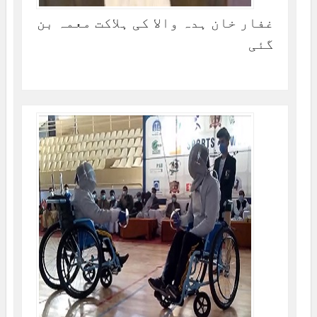
غفار خان ہدہ والا کی ہلاکت معمہ بن
گئی