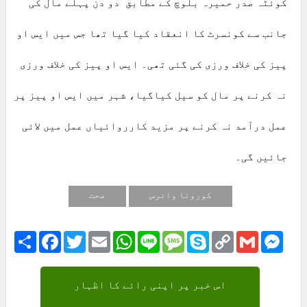
کوئٹہ صدر حمیرہ بلوچ کے مطابق دو دن پہلے مال کی
جانب سے کونسرٹ کا انعقاد کیا گیا تھا جس میں ایس او
پیز کی خلاف ورزی کی گئی تھی۔ ایس او پیز کی خلاف ورزی
نہ کرنے پر مال کو سیل کیاگیا، شہر میں ایس او پیز پر
عمل درآمد نہ کرنے پر مزید کارروائیاں عمل میں لائی
جائیں گی۔
کورونا وائرس
صحت
Share
Facebook
Twitter
Email
WhatsApp
Line
Message
Skype
Copy
Gmail
Mess
Link
اس خبر پر اپنی رائے کا اظہار