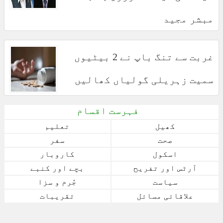
مبشر مجید
غربت سے تنگ باپ نے 2 بیٹیوں
سمیت زہریلی گولیاں کھالیں
فہرست اقسام
کھیل
تعلیم
صحت
سفر
اسکول
کاروبار
آرٹس اور تفریح
بچے اور کنبے
سیاست
جُرم و سزا
علاقائی مسائل
تقریبات