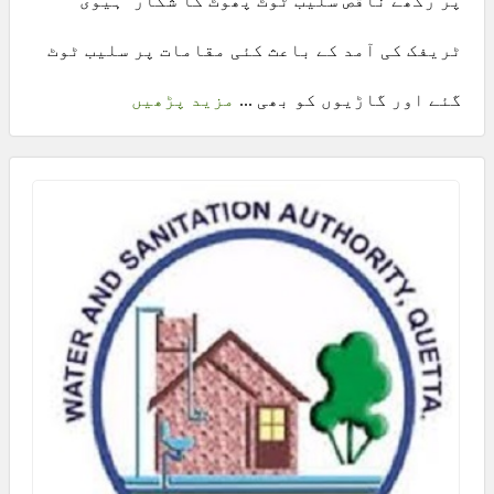
پر رکھے ناقص سلیب ٹوٹ پھوٹ کا شکار ‘ہیوی
ٹریفک کی آمد کے باعث کئی مقامات پر سلیب ٹوٹ
گئے اور گاڑیوں کو بھی ...
مزید پڑھیں