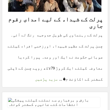
پرلت کے شہداء کے لیے امدای رقوم
جاری
پرلت کے رہنماوں کی طویل جدوجہد رنگ لے آئی۔
چمن پرلت کے عظیم شہیداء اورزخمی افراد کیلئے
صوبائی حکومت نے ایک اور وعدہ پورا کردیا
معاوضہ کیلئے ایک کروڑ 79لاکھ روپے چمن کے ڈپٹی
کمشنر کے اکاؤنٹ م� ...
مزید پڑھیں