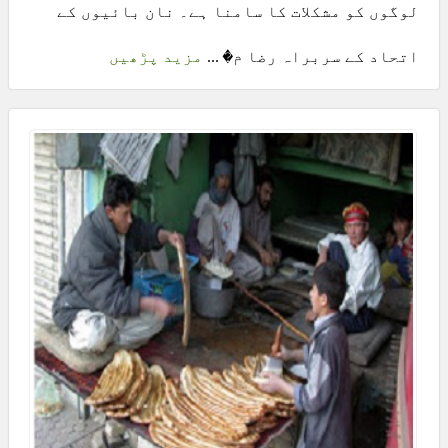
لوگوں کو مشکلات کا سامنا ہے۔ نان بائیوں کے
اتحاد کے سربراہ رضا م� ...
مزید پڑھیں