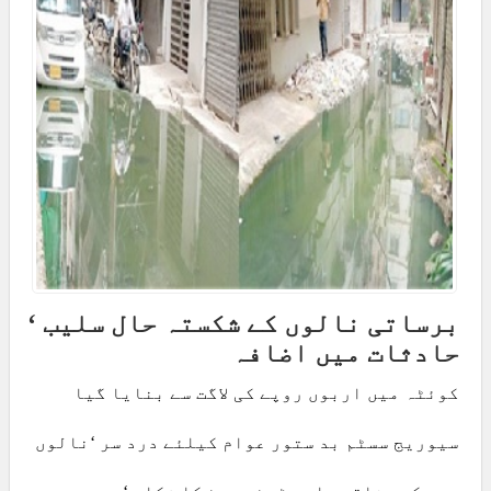
برساتی نالوں کے شکستہ حال سلیب ‘
حادثات میں اضافہ
کوئٹہ میں اربوں روپے کی لاگت سے بنایا گیا
سیوریج سسٹم بد ستور عوام کیلئے درد سر ‘نالوں