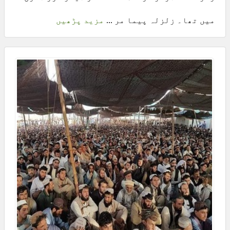
میں تھا۔ زلزلہ پیما مر ...
مزید پڑھیں