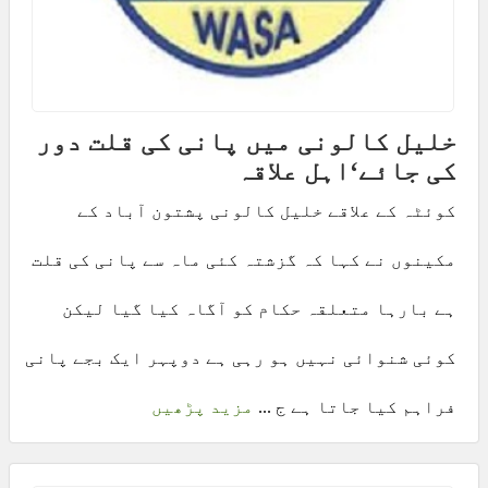
خلیل کالونی میں پانی کی قلت دور
کی جائے‘اہل علاقہ
کوئٹہ کے علاقے خلیل کالونی پشتون آباد کے
مکینوں نے کہا کہ گزشتہ کئی ماہ سے پانی کی قلت
ہے بارہا متعلقہ حکام کو آگاہ کیا گیا لیکن
کوئی شنوائی نہیں ہو رہی ہے دوپہر ایک بجے پانی
فراہم کیا جاتا ہے ج ...
مزید پڑھیں