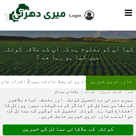
Login
کیا آپ کو معلوم ہے کہ آپ کے علاقہ کوئٹہ
میں کیا ہو رہا ھے ؟
تازہ ترین خبریں
ر ٹریفک حادثے میں 2 افراد جان کی بازی ہار گئے
گھر
کوئٹہ ڈویژن
کوئٹہ
علاقائی مسائل
میری دھرتی نے تحصیل کوئٹہ اور ملحقہ تمام علاقوں
کے مقامی مسائل کو اجاگر کرنے کیلئے نیوز پورٹل کا
افتتاح کیا ہے۔ کوئٹہ تحصیل کے لوگوں کے مسائل کے
حوالے سے تازہ ترین خبریں حاصل کریں۔
کوئٹہ کے علاقائی مسائل کی خبریں