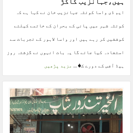
ہیں،جہانزیب کاکڑ
ایم ڈی واسا کوئٹہ جہانزیب خان نے کہا ہے کہ
کوئٹہ شہر میں پانی کے بحران کے خاتمے کیلئے
کوششیں کر رہے ہیں اور واسا لاہور کے تجربات سے
استفادہ کیا جائے گا یہ بات انہوں نے گزشتہ روز
ہیڈ آفس کے دورے ک� ...
مزید پڑھیں