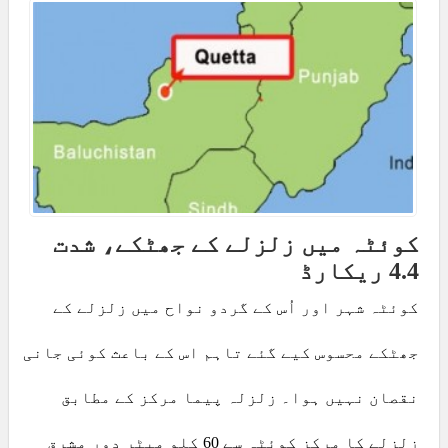
کوئٹہ میں زلزلے کے جھٹکے، شدت
4.4 ریکارڈ
کوئٹہ شہر اور اُس کے گردو نواح میں زلزلے کے
جھٹکے محسوس کیے گئے تاہم اس کے باعث کوئی جانی
نقصان نہیں ہوا۔ زلزلہ پیما مرکز کے مطابق
زلزلے کا مرکز کوئٹہ سے 60 کلو میٹر دور مشرق