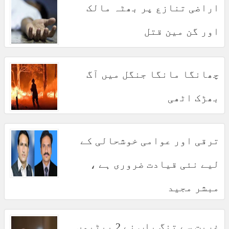
اراضی تنازع پر بھٹہ مالک
اور گن مین قتل
چھانگا مانگا جنگل میں آگ
بھڑک اٹھی
ترقی اور عوامی خوشحالی کے
لیے نئی قیادت ضروری ہے ،
مبشر مجید
غربت سے تنگ باپ نے 2 بیٹیوں