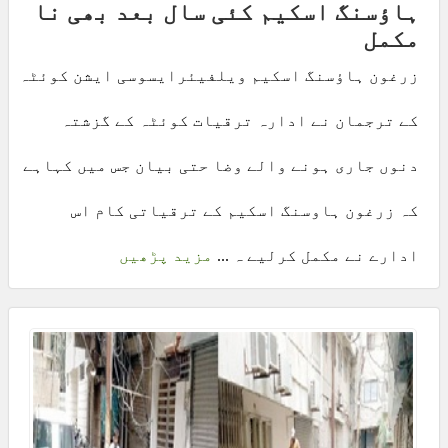
ہاؤسنگ اسکیم کئی سال بعد بھی نا
مکمل
زرغون ہاؤسنگ اسکیم ویلفیئرایسوسی ایشن کوئٹہ
کے ترجمان نے ادارہ ترقیات کوئٹہ کے گزشتہ
دنوں جاری ہونے والے وضا حتی بیان جس میں کہاہے
کہ زرغون ہاوسنگ اسکیم کے ترقیاتی کام اس
ادارے نے مکمل کرلیے ہ ...
مزید پڑھیں