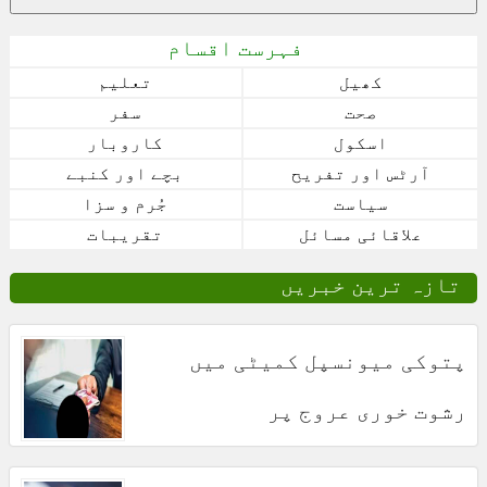
فہرست اقسام
کھیل
تعلیم
صحت
سفر
اسکول
کاروبار
آرٹس اور تفریح
بچے اور کنبے
سیاست
جُرم و سزا
علاقائی مسائل
تقریبات
تازہ ترین خبریں
پتوکی میونسپل کمیٹی میں
رشوت خوری عروج پر