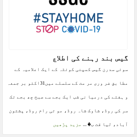
گیس بند رہنے کی اطلاع
سوئی سدرن گیس کمپنی کوئٹہ کے ایک اعلامیہ کے
مطا بق ضر وری مر مت کے سلسلے میں31اکتو بر جمعہ
و ہفتے کی درمیا نی شب ایک بجے سے صبح چھ بجے تک
سر کی روڈ، شاوک شاہ روڈ، مو تی رام روڈ، پشتون
آباد، لیا قت ب� ...
مزید پڑھیں