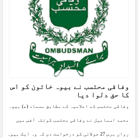
وفاقی محتسب نے بیوہ خاتون کو اس
کا حق دلوا دیا
وفاقی محتسب کے اعلامیہ کے مطابق مسماۃ (ھ) بیوہ
محمد اسماعیل نے وفاقی محتسب کوئٹہ آفس میں
رواں برس 27 جولائی کو درخواست دی کہ وہ ایک بیوہ