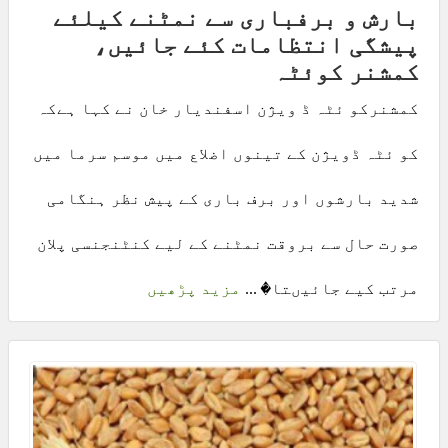
بارش و برفباری سے نمٹنے کیلئے
پیشگی انتظامات کئے جائیں،
کمشنر کوئٹہ
کمشنرکو ئٹہ ڈ ویژن اسفندیار خان نے کہا ہےکہ
کو ئٹہ ڈویژن کے تینوں اضلاع میں موسم سرما میں
شدید بارشوں اور برف باری کے پیش نظر ہنگامی
صورت حال سے بروقت نمٹنے کے لیے کنٹنجنسی پلان
مرتب کیے جائیںتا� ...
مزید پڑھیں