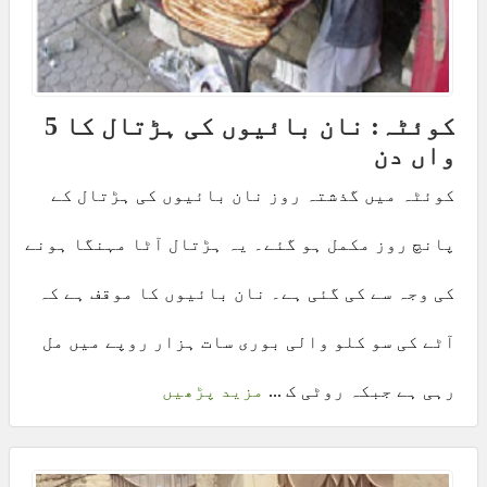
کوئٹہ: نان بائیوں کی ہڑتال کا 5
واں دن
کوئٹہ میں گذشتہ روز نان بائیوں کی ہڑتال کے
پانچ روز مکمل ہو گئے۔ یہ ہڑتال آٹا مہنگا ہونے
کی وجہ سے کی گئی ہے۔ نان بائیوں کا موقف ہے کہ
آٹے کی سو کلو والی بوری سات ہزار روپے میں مل
رہی ہے جبکہ روٹی ک ...
مزید پڑھیں