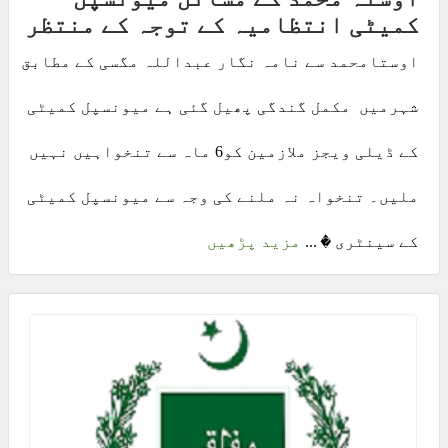
کمیٹی انتظامیہ کے توجہ کے منتظر
اوستامحمد سے نامہ نگار عبداللہ مگسی کے مطابق
شہرمیں مکمل گندگی پھیل گئی ہے میونسپل کمیٹی
کے ڈیلی ویجز ملازمین کو6 ماہ سے تنخواہیں نہیں
ملیں۔ تنخواہ نہ ملنے کی وجہ سے میونسپل کمیٹی
کے سینٹری � ...
مزید پڑھیں