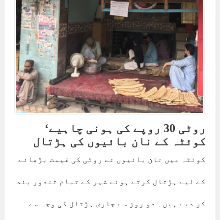
روٹی 30 روپے کی ہونی چاہیے‘
کوئٹہ کے نان بائیوں کی ہڑتال
کوئٹہ میں نان بائیوں نے روٹی کی قیمت بڑھانے
کے لیے ہڑتال کرتے ہوئے شہر کے تمام تندور بند
کر دیے ہیں۔ دو روز سے جاری ہڑتال کی وجہ سے