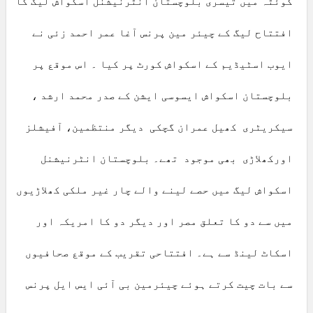
کوئٹہ میں تیسری بلوچستان انٹرنیشنل اسکواش لیگ کا
افتتاح لیگ کے چیئر مین پرنس آغا عمر احمد زئی نے
ایوب اسٹیڈیم کے اسکواش کورٹ پر کیا ۔ اس موقع پر
بلوچستان اسکواش ایسوسی ایشن کے صدر محمد ارشد ،
سیکریٹری کھیل عمران گچکی دیگر منتظمین، آفیشلز
اورکھلاڑی بھی موجود تھے۔ بلوچستان انٹرنیشنل
اسکواش لیگ میں حصے لینے والے چار غیر ملکی کھلاڑیوں
میں سے دو کا تعلق مصر اور دیگر دو کا امریکہ اور
اسکاٹ لینڈ سے ہے۔ افتتاحی تقریب کے موقع صحافیوں
سے بات چیت کرتے ہوئے چیئرمین بی آئی ایس ایل پرنس