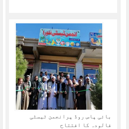
بائی پاس روڈ پرانجمن ٹیسٹی
فالودہ کا افتتاح