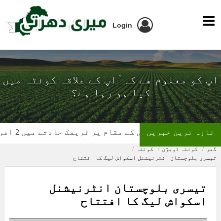
Login
ٓاپ کو معلوم ھے کہ ٓاپ کے علاقہ کوئٹہ میں
کیا ہو رہا ہے؟
تازہ ترین خبریں
پیر علیزئی کے مقام پر ٹریفک حادثے میں 2 افراد جان کی بازی ہار گئے
گھر
کوئٹہ ڈویژن
کوئٹہ
تیسری بلوچستان انٹرنیشنل اسکواش لیگ کا افتتاح
تیسری بلوچستان انٹرنیشنل
اسکواش لیگ کا افتتاح