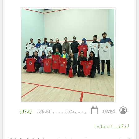
Javed
بدھ , 25 نومبر 2020ء
(372)
لوگوں نے پڑھا