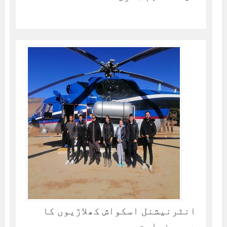
انٹرنیشنل اسکواش کھلاڑیوں کا
دورہ زیارت