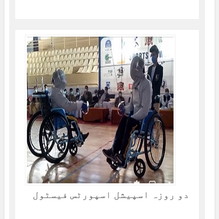
دو روزہ اسپیشل اسپورٹس فیسٹول