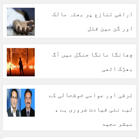
اراضی تنازع پر بھٹہ مالک
اور گن مین قتل
چھانگا مانگا جنگل میں آگ
بھڑک اٹھی
ترقی اور عوامی خوشحالی کے
لیے نئی قیادت ضروری ہے ،
مبشر مجید