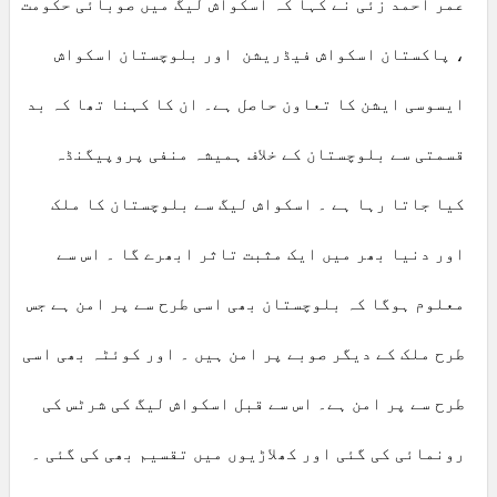
عمر احمد زئی نے کہا کہ اسکواش لیگ میں صوبائی حکومت
، پاکستان اسکواش فیڈریشن اور بلوچستان اسکواش
ایسوسی ایشن کا تعاون حاصل ہے۔ ان کا کہنا تھا کہ بد
قسمتی سے بلوچستان کے خلاف ہمیشہ منفی پروپیگنڈہ
کیا جاتا رہا ہے ۔ اسکواش لیگ سے بلوچستان کا ملک
اور دنیا بھر میں ایک مثبت تاثر ابھرے گا ۔ اس سے
معلوم ہوگا کہ بلوچستان بھی اسی طرح سے پر امن ہے جس
طرح ملک کے دیگر صوبے پر امن ہیں ۔ اور کوئٹہ بھی اسی
طرح سے پر امن ہے۔ اس سے قبل اسکواش لیگ کی شرٹس کی
رونمائی کی گئی اور کھلاڑیوں میں تقسیم بھی کی گئی ۔