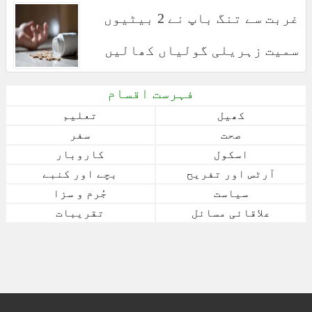
غربت سے تنگ باپ نے 2 بیٹیوں
سمیت زہریلی گولیاں کھالیں
فہرست اقسام
کھیل
تعلیم
صحت
سفر
اسکول
کاروبار
آرٹس اور تفریح
بچے اور کنبے
سیاست
جُرم و سزا
علاقائی مسائل
تقریبات