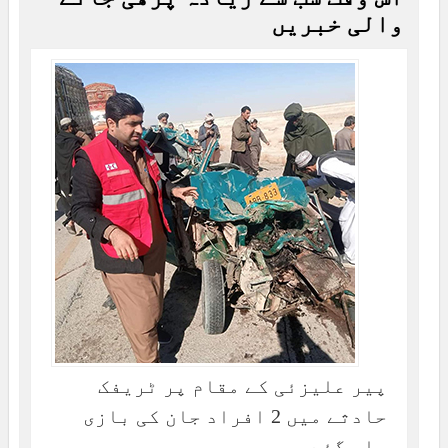
والی خبریں
پیر علیزئی کے مقام پر ٹریفک
حادثے میں 2 افراد جان کی بازی
ہار گئے