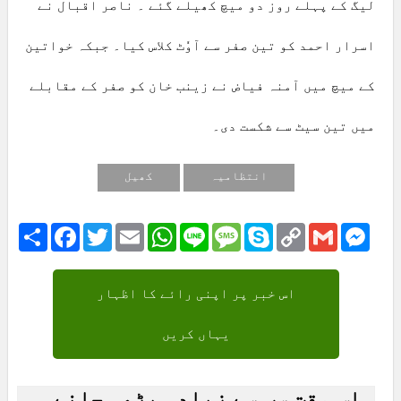
لیگ کے پہلے روز دو میچ کھیلے گئے ۔ ناصر اقبال نے
اسرار احمد کو تین صفر سے آوٗٹ کلاس کیا۔ جبکہ خواتین
کے میچ میں آمنہ فیاض نے زینب خان کو صفر کے مقابلے
میں تین سیٹ سے شکست دی۔
انتظامیہ
کھیل
Share
Facebook
Twitter
Email
WhatsApp
Line
Message
Skype
Copy
Gmail
Mess
Link
اس خبر پر اپنی رائے کا اظہار
یہاں کریں
اس وقت سب سے زیادہ پڑھی جانے