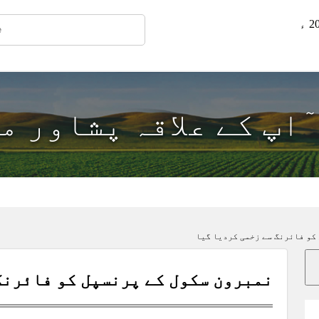
 ٓاپ کے علاقہ پشاور م
کو فائرنگ سے زخمی کردیا گیا
نمبرون سکول کے پرنسپل کو فائرنگ