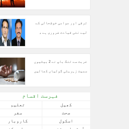
ترقی اور عوامی خوشحالی کے
لیے نئی قیادت ضروری ہے ،
مبشر مجید
غربت سے تنگ باپ نے 2 بیٹیوں
سمیت زہریلی گولیاں کھالیں
فہرست اقسام
کھیل
تعلیم
صحت
سفر
اسکول
کاروبار
آرٹس اور تفریح
بچے اور کنبے