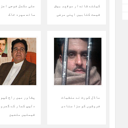
کیلئے شاندار موقع، بیش
علی مکمل فوجی اعزا
قیمت کتابیں اپنی مرضی
ساتھ سپرد خاک
کے دام میں
ماڈل کورٹ نے منشیات
پشاور میں راج کپور
فروشوں کو سزا سنادی
دلیپ کمار کے گھروں
قیمتیں متعین