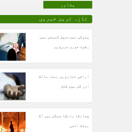
پشاور
تازہ ترین خبریں
پتوکی میونسپل کمیٹی میں
رشوت خوری عروج پر
اراضی تنازع پر بھٹہ مالک
اور گن مین قتل
چھانگا مانگا جنگل میں آگ
بھڑک اٹھی