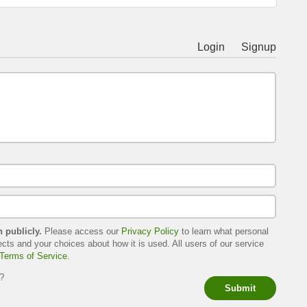
Login
Signup
h publicly.
Please access our
Privacy Policy
to learn what personal
ects and your choices about how it is used. All users of our service
Terms of Service
.
s?
Submit