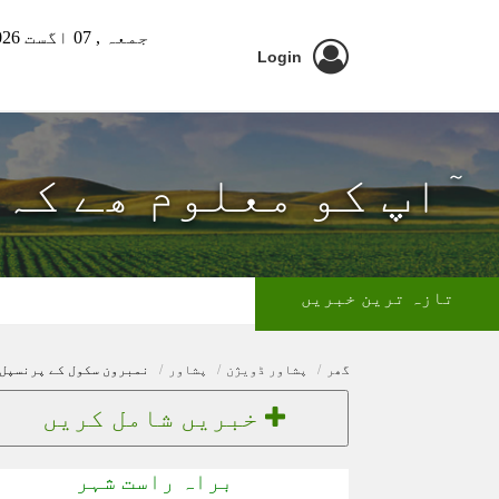
جمعہ ,
07 اگست 2026 ء
Login
ٓاپ کو معلوم ھے کہ
تازہ ترین خبریں
گھر
پشاور ڈویژن
پشاور
نمبرون سکول کے پرنسپل 
خبریں شامل کریں
براہ راست شہر