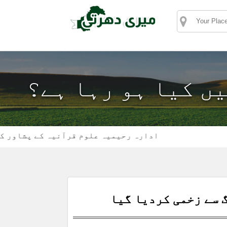
یں کیا ہو رہا ہے؟
ادارہ رحیمیہ علوم قرآنیہ کے پشاور کیمپس ک
 سے زخمی کردیا گیا