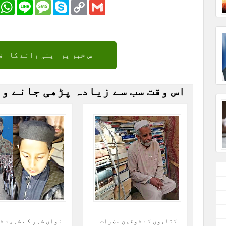
r
Email
WhatsApp
Line
Message
Skype
Copy
Gmail
Link
اس خبر پر اپنی رائے کا اظ
اس وقت سب سے زیادہ پڑھی جانے و
کتابوں کے شوقین حضرات
نواں شہر کے شہید ش