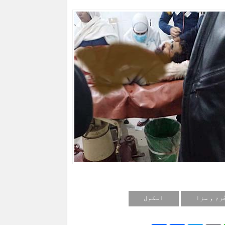
ُرم و سزا
اسکول