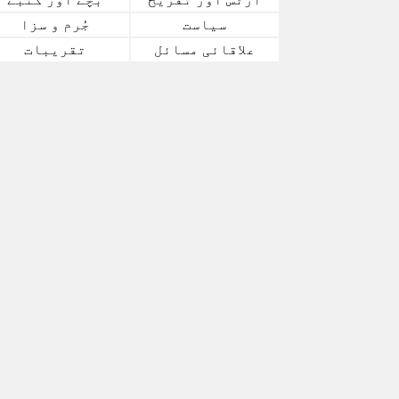
سیاست
جُرم و سزا
علاقائی مسائل
تقریبات