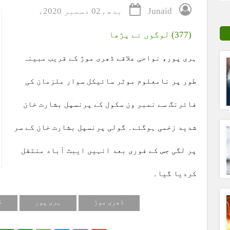
Junaid
بدھ , 02 دسمبر 2020ء
(377) لوگوں نے پڑھا
ہری پور، نواحی علاقے ڈھری موڑ کے قریب مبینہ
طور پر نامعلوم موٹر سائیکل سوار ملزمان کی
فائرنگ سے نمبر ون سکول کے پرنسپل بشارت خان
شدید زخمی ہوگئے۔ گولی پرنسپل بشارت خان کے سر
پر لگی جس کے فوری بعد انہیں ایبٹ آباد منتقل
کردیا گیا۔
ڈھری موڑ
ہری پور
ج