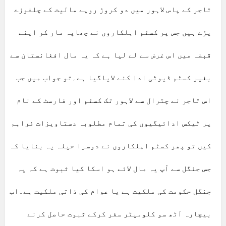
تاجر کے پاس لاہور میں دو کروڑ روپے مالیت کے چلغوزے
پڑے ہیں جس پر کسٹم اہلکاروں نے چھاپہ مار کر اپنے
قبضہ میں اس غرض سے لے لیا ہے کہ یہ مال افغانستان سے
بغیر کسٹم ڈیوٹی ادا کئے لایاگیا ہے۔تو جواب میں جب
اس تاجر نے چترال سے لاہور تک کسٹم اور فارسٹ کے نام
پر ٹیکس ادائیگیوں کی تمام مطلوبہ دستاویزات فراہم
کیں تو پھر کسٹم اہلکاروں نے دوسرا حیلہ یہ بنایا کہ
جس جنگل سے آپ یہ مال لائے ہو اسکا کیا ثبوت ہے کہ یہ
جنگل حکومت کی ملکیت ہے یا عوام کی ذاتی ملکیت ہے۔اب
بیچارہ آٹھ سو کلومیٹر سفر کرکے ثبوت حاصل کرنے