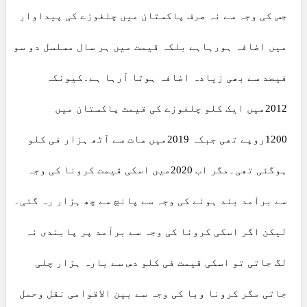
جس کی وجہ سے نہ صرف پاکستان میں چلغوزے کی پیداوار
میں اضافہ ہورہاہے بلکہ قیمت میں ہر سال مسلسل دو سو
فیصد سے بھی زیادہ اضافہ ہوتا آرہا ہے۔کیونکہ
2012میں ایک کلو چلغوزے کی قیمت پاکستان میں
1200روپے تھی جبکہ 2019میں سات سے آٹھ ہزار فی کلو
ہوگئی تھی۔مگر اب 2020میں اسکی قیمت کرونا کی وجہ
سے برآمد بند ہونے کی وجہ سے پانچ سے چھ ہزار رہ گئی۔
لیکن اگر اسکی کرونا کی وجہ سے برآمد پر پابندی نہ
لگ جاتی تو اسکی قیمت فی کلو دس سے بارہ ہزار چلی
جاتی مگر کرونا وبا کی وجہ سے بین الاقوامی نقل وحمل