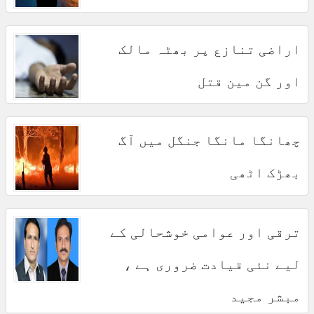
اراضی تنازع پر بھٹہ مالک
اور گن مین قتل
چھانگا مانگا جنگل میں آگ
بھڑک اٹھی
ترقی اور عوامی خوشحالی کے
لیے نئی قیادت ضروری ہے ،
مبشر مجید