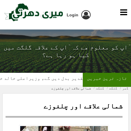
Login
ٓاپ کو معلوم ھے کہ ٓاپ کے علاقہ گلگت میں
کیا ہو رہا ہے؟
تازہ ترین خبریں
ستان کی تقدیر بدل دیں گے، وزیراعلی خالد خورشید
گھر
گلگت
گلگت
شمالی علاقے اور چلغوزے
شمالی علاقے اور چلغوزے