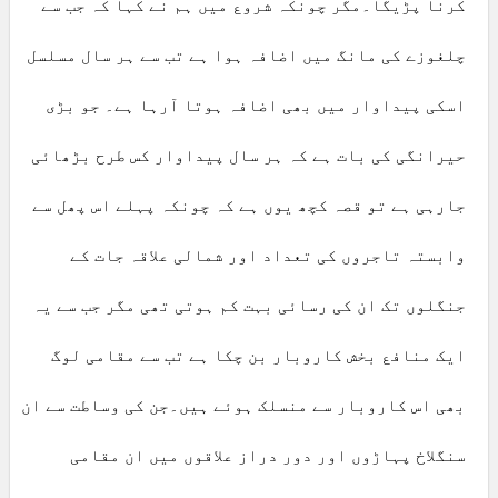
کرنا پڑیگا۔مگر چونکہ شروع میں ہم نے کہا کہ جب سے
چلغوزے کی مانگ میں اضافہ ہوا ہے تب سے ہر سال مسلسل
اسکی پیداوار میں بھی اضافہ ہوتا آرہا ہے۔ جو بڑی
حیرانگی کی بات ہے کہ ہر سال پیداوار کس طرح بڑھائی
جارہی ہے تو قصہ کچھ یوں ہے کہ چونکہ پہلے اس پھل سے
وابستہ تاجروں کی تعداد اور شمالی علاقہ جات کے
جنگلوں تک ان کی رسائی بہت کم ہوتی تھی مگر جب سے یہ
ایک منافع بخش کاروبار بن چکا ہے تب سے مقامی لوگ
بھی اس کاروبار سے منسلک ہوئے ہیں۔جن کی وساطت سے ان
سنگلاخ پہاڑوں اور دور دراز علاقوں میں ان مقامی