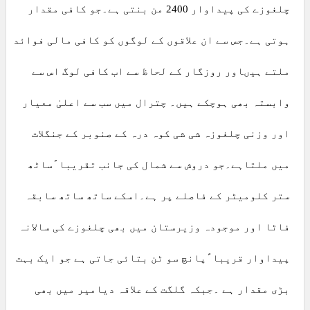
چلغوزے کی پیداوار 2400 من بنتی ہے۔جو کافی مقدار
ہوتی ہے۔جس سے ان علاقوں کے لوگوں کو کافی مالی فوائد
ملتے ہیںاور روزگار کے لحاظ سے اب کافی لوگ اس سے
وابستہ بھی ہوچکے ہیں۔ چترال میں سب سے اعلیٰ معیار
اور وزنی چلغوزہ شی شی کوہ درہ کے صنوبر کے جنگلات
میں ملتاہے۔جو دروش سے شمال کی جانب تقریبا ًساٹھ
ستر کلومیٹر کے فاصلے پر ہے۔اسکے ساتھ ساتھ سابقہ
فاٹا اور موجودہ وزیرستان میں بھی چلغوزے کی سالانہ
پیداوار قریبا ًپانچ سو ٹن بتائی جاتی ہے جو ایک بہت
بڑی مقدار ہے ۔جبکہ گلگت کے علاقہ دیامیر میں بھی