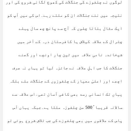
لوگوں نے چلغوزے کی جنگلات کی کھوج لگانی شروع کی اور
نتیجہ میں نئے جنگلات ان کو ملتے رہے۔اس کی میں آپ کو
ایک مثال بتاتا چلوں کہ آج سے پانچ چھ سال پہلے
چترال کے علاقہ کیلاش یا کافرستان درہ کے آخر میں
شیخاندہ نامی علاقہ میں تین چار اونچے اور گھنے
جنگلات کا جب اہلِ علاقہ نے جائزہ لیا تو یہاں نہ صرف
اچھے اور اعلیٰ معیار کے چلغوزوں کے جنگلات ملے بلکہ
یہاں تک انسانی رسد بھی کافی آسان تھی۔اس علاقہ سے
سالانہ قریبا ً500 من چلغوزہ ملتا ہے۔جبکہ یہاں آس
پاس کے علاقوں میں بھی چلغوزے کی جب تلاش شروع ہوئی تو