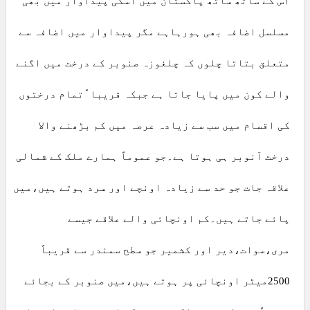
اس کے ساتھ ساتھ پاکستان میں اسکی پیداوار میں بھی
مسلسل اضافہ بھی ہورہاہے مگر پیداوار میں اضافہ سے
متعلق بتاتا چلوں کہ چلغوزہ صنوبر کے درخت میں اگنے
والے کون میں پایا جاتا ہے جبکہ قریبا ًتمام درختوں
کی اقسام میں سب سے زیادہ عرصہ میں کم بڑھنے والا
درخت آنوبر ہی ہوتا ہے۔جو عموماً ہمارے ملک کے شمالی
علاقہ جات جو حد سے زیادہ اونچے اور سرد ہوتے ہیں،میں
پائے جاتے ہیں۔کم اونچائی والے علاقے جیسے
مری،سوات،دیر اور کشمیر جو سطح سمندر سے قریباً
2500میٹر اونچائی پر ہوتے ہیں،میں صنوبر کے بجائے