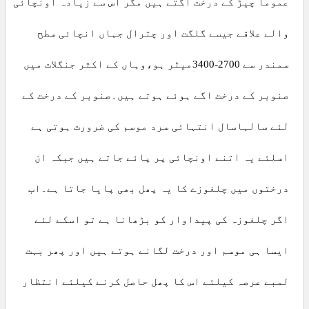
عموماً چیڑ کے درخت اگتے ہیں مگر اس سے زیادہ اونچائی
والے علاقے جیسے گلگت اور چترال جہاں انچائی سطح
سمندر سے 2700-3400میٹر ہو،وہاں کے اکثر جنگلات میں
صنوبر کے درخت اگے ہوئے ہوتے ہیں۔صنوبر کے درخت کے
لئے سالہاسال انتہائی سرد موسم کی ضرورت ہوتی ہے
اسلئے یہ اتنے اونچائی پر پائے جاتے ہیں جبکہ ان
درختوں میں چلغوزے کا یہ پھل بھی پایا جاتا ہے۔اب
اگر چلغوزہ کی پیداوار کو بڑھانا ہے تو اسکے لئے
ایسا ہی موسم اور درخت لگانے ہوتے ہیں اور پھر بہت
لمبے عرصہ کیلئے اس کا پھل حاصل کرنے کیلئے انتظار