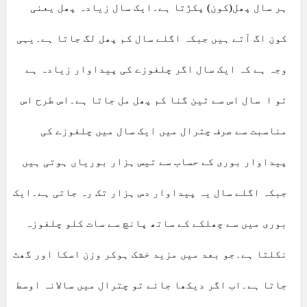
ہر سال پھل(کون) پکڑتا ہے۔ایک سال زیادہ پھل یعنی
کون اگ آتے ہیں جبکہ اگلے سال کم پھل لگ جاتا ہے۔یہی
وجہ ہے کہ ایک سال اگر چلغوزے کی پیداوار زیادہ ہے
تو ا سال اس سے تین گنا کم پھل مل جاتا ہے۔اس طرح اس
مناسبت سے صرف چترال میں ایک سال میں چلغوزے کی
پیداوار بوری کے حساب سے تیس ہزار بوریاں ہوتی ہیں
جبکہ اگلے سال یہ پیداوار دس ہزار تک رہ جاتی ہے۔ایک
بوری میں سے چھلکے کے ساتھ پانچ سے سات کلو چلغوزہ
نکلتا ہے۔جو بعد میں مزید خشک ہوکر وزن اسکا اور گھٹ
جاتا ہے۔اب اگر دیکھا جائے تو چترال میں سالانہ اوسط