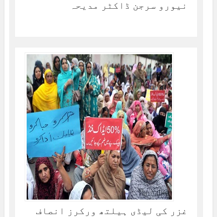
نیورو سرجن ڈاکٹر مدیحہ
غزر کی لیڈی ہیلتھ ورکرز انصاف