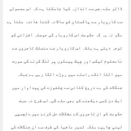
ڈالر ملے۔جس سے اندازہ کیا جاسکتا ہے کہ اس معمولی
سے کاروبار سے پاکستان کو سالانہ کتنا فائدہ ملتا ہے
مگر نہ یہ کہ حکومت اس کاروبار کی حوصلہ افزائی کو
توجہ دیتی ہے بلکہ اس کاروبار سے منسلک تاجروں سے
نامعلوم ٹیکس اور چیک پوسٹوں پر تنگ کرنے کی صورت
میں الٹا انکے راستے میں روڑے اٹکا رہی ہے جبکہ
جنگلات کی بے دریغ کٹائی سے چلغوزے کی پیداوار میں
ایک دن کمی دیکھنے کو بھی ملے گی۔اس طرح نہ صرف
حکومت کو ان تاجروں کے مشکلات حل کرنے میں دلچسپی
لینی چاہیے بلکہ ٹمبر مافیا کی طرف سے ان جنگلات کی