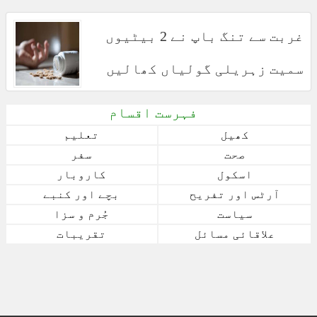
غربت سے تنگ باپ نے 2 بیٹیوں
سمیت زہریلی گولیاں کھالیں
فہرست اقسام
کھیل
تعلیم
صحت
سفر
اسکول
کاروبار
آرٹس اور تفریح
بچے اور کنبے
سیاست
جُرم و سزا
علاقائی مسائل
تقریبات