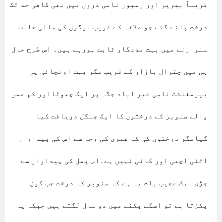
قریباً بیریر اور رمبور نامی دروں میں بھی کافی حد تک
درخت پائے گئے جو علاقہ کے غریب لوگوں کی مالی حالت
سنوارنے میں بہت مددگار ثابت ہورہے ہیں۔ اس طرح حال
ہی میں چترال بازار کے قریب مگر بہت اونچائی پر
بیرمغلشٹ نامی غیر آباد جگہ پر ایک چھوٹااور کم عمر
والے صنوبر کے درختوں کا ایک جنگل دریافت کیا
گیامگر درختوں کی کم عمری کی وجہ سے اس کی پیداوار
اتنی اچھی اور کافی نہیں ہے۔اس پھل کی پیداوار سے
جڑی ایک عجیب بات یہ ہے کہ صنوبر کا درخت جب کون
پکڑتا ہے تو اسکے پکنے میں دو سال لگتے ہیں جبکہ یہ