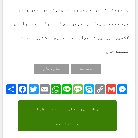
بے دریغ کٹائی کو بھی روکنا چاہئے جو ہمیں چلغوزے
جیسے قیمتی پھل دیتے ہیں۔جس کے روزگار سے ہزاروں
لاکھوں غریبوں کے چولہے جلتے ہیں۔ بشکریہ نجات
مہمند خان
کھانے
کاروبار
Share
Facebook
Twitter
Email
WhatsApp
Line
Message
Skype
Copy
Gmail
Mess
Link
اس خبر پر اپنی رائے کا اظہار
یہاں کریں