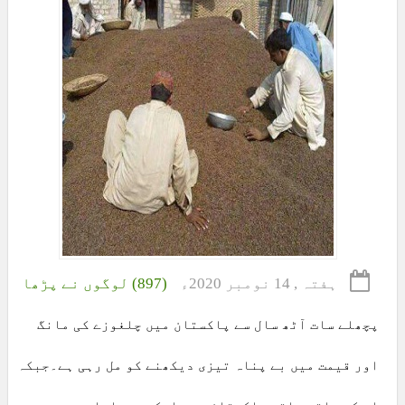
ہفتہ , 14 نومبر 2020ء
(897) لوگوں نے پڑھا
پچھلے سات آٹھ سال سے پاکستان میں چلغوزے کی مانگ
اور قیمت میں بے پناہ تیزی دیکھنے کو مل رہی ہے۔جبکہ