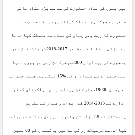
میں بنوں کی منڈی چلغوزے کی سب سے بڑی منڈی مانی
جاتی ہے جبکہ پورے ملک کیلئے یومیہ کے حساب سے
چلغوزے کا ریٹ بھی یہاں کی منڈی سے منسلک کیا جاتا
ہے۔بزنس ریکارڈ کے مطابق 2017-2018کو پاکستان میں
چلغوزے کی پیداوار 3000میٹرک ٹن رہی جو پوری دنیا
میں چلغوزے کی پیداوار کی %15 بنتی ہے۔جبکہ چین نے
اسی سال 19000میٹرک ٹن پیداوار دی۔ پاکستان کسٹم
ادارے کے 2013-2014 کے اعداد و شمار کے مطابق
پاکستان نے 2.5ہزار ٹن چلغوزہ بیرون ممالک کو برآمد
کیا جس سے ترسیلات زر کی مد میں پاکستان کو 68 ملین