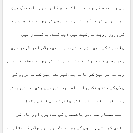
پر پابندی کی وجہ سے پاکستان کا چلغوزہ اس سال چین
اور یورپ کو برآمد نہ ہوسکا۔جس کی وجہ سے تاجروں کے
کروڑوں روپے مارکیٹ میں ڈوب گئے۔پاکستان میں
چلغوزے کی تین بڑی منڈیاں، بنوں،چلاس اور لاہور میں
ہیں۔چین کے بارڈر کے قریب ہونے کی وجہ سے چلاس کا مال
زیادہ تر چین کو جاتا ہے۔کیونکہ چین کے تاجروں کو
چلاس کی منڈی تک براہ راست رسائی میں بڑی آسانی ہوتی
ہیلیکن اسکے ساتھ ساتھ چلغوزے کی کافی مقدار
افغانستان سے بھی پاکستان کی منڈیوں اور خاص کر
بنوں کو آتی ہے۔جس کی وجہ سے لاہور اور چلاس کے مقابلے