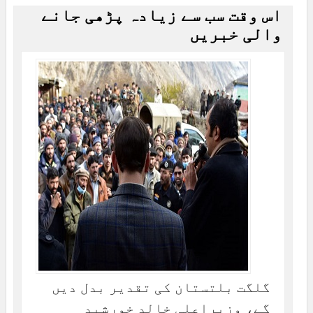
اس وقت سب سے زیادہ پڑھی جانے
والی خبریں
گلگت بلتستان کی تقدیر بدل دیں
گے، وزیراعلی خالد خورشید