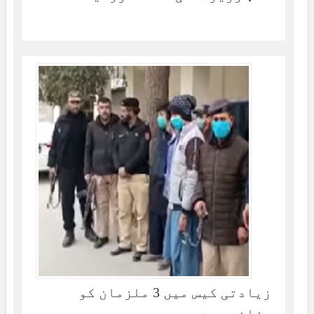
زیادتی کیس میں 3 ملزمان کو
سزائے موت