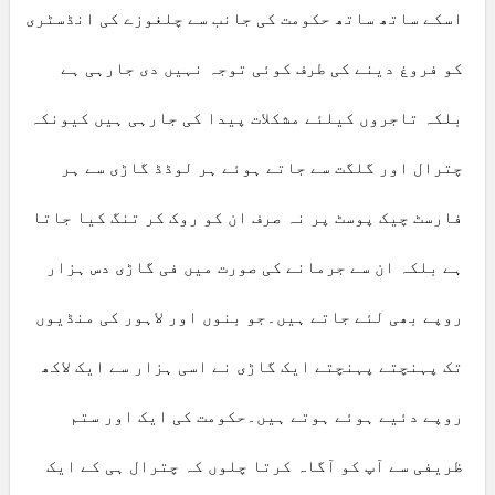
اسکے ساتھ ساتھ حکومت کی جانب سے چلغوزے کی انڈسٹری
کو فروغ دینے کی طرف کوئی توجہ نہیں دی جارہی ہے
بلکہ تاجروں کیلئے مشکلات پیدا کی جارہی ہیں کیونکہ
چترال اور گلگت سے جاتے ہوئے ہر لوڈڈ گاڑی سے ہر
فارسٹ چیک پوسٹ پر نہ صرف ان کو روک کر تنگ کیا جاتا
ہے بلکہ ان سے جرمانے کی صورت میں فی گاڑی دس ہزار
روپے بھی لئے جاتے ہیں۔جو بنوں اور لاہور کی منڈیوں
تک پہنچتے پہنچتے ایک گاڑی نے اسی ہزار سے ایک لاکھ
روپے دئیے ہوئے ہوتے ہیں۔حکومت کی ایک اور ستم
ظریفی سے آپ کو آگاہ کرتا چلوں کہ چترال ہی کے ایک