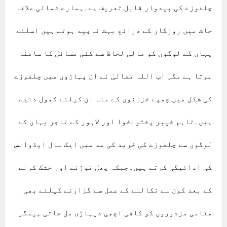
چلغوزے کی پیدوار قابل تعریف ہے۔ہمارے شمالی علاقہ
جات میں روزگار کے ذرائع بہت ناپید ہوتے ہیں اسلئے
یہاں کے لوگوں کو مالی لحاظ سے کئی مسائل کا سامنا
ہوتا ہے مگر اب اللہ تعالیٰ نے ان پہاڑوں میں چلغوزے
کی شکل میں چھپے خزانوں کے منہ ان کیلئے کھول دئیے
ہیں۔تاہم خیبر پختونخوا اور لاہور کے تاجر یہاں کے
لوگوں سے چلغوزے کی خرید کی مد میں ایک سال ایڈوانس
کی ادائیگی کرتے ہیں۔جبکہ پھل توڑنے اور خشک کرنے
کے بعد کون سے نکالنے کے عمل سے گزارنے کیلئے بھی
مقامی مزدوروں کو کافی اچھی دیہاڑی مل جاتی ہیمگر